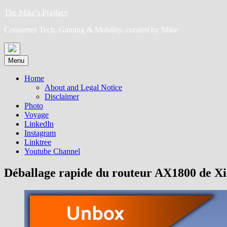
Skip
The Mike's P(a)lace
to
Consumer Tech, Gaming & Mobility, curated by Mike
content
Menu
Home
About and Legal Notice
Disclaimer
Photo
Voyage
LinkedIn
Instagram
Linktree
Youtube Channel
Déballage rapide du routeur AX1800 de X